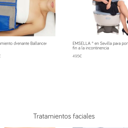
amiento drenante Ballancer
EMSELLA ® en Sevilla para po
d
fin a la incontinencia
€
495
€
Tratamientos faciales