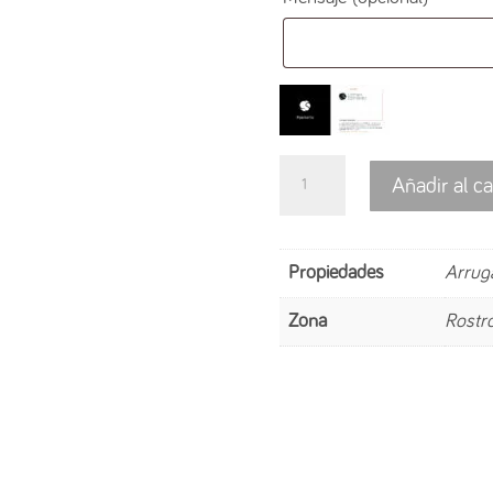
Radio
Añadir al ca
Frecuencia
Facial
-
Propiedades
Arruga
Venus
Zona
Rostr
Freeze
cantidad