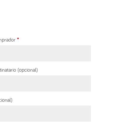
omprador
*
tinatario
(opcional)
cional)