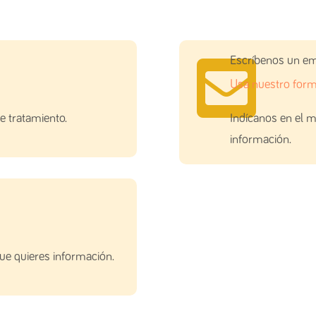

Escríbenos un em
Usa nuestro form
 tratamiento.
Indícanos en el m
información.
que quieres información.