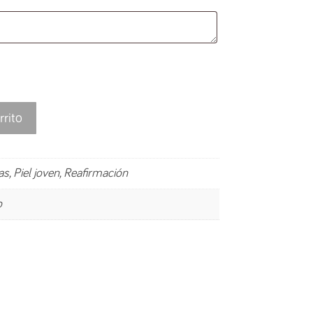
rrito
s, Piel joven, Reafirmación
o