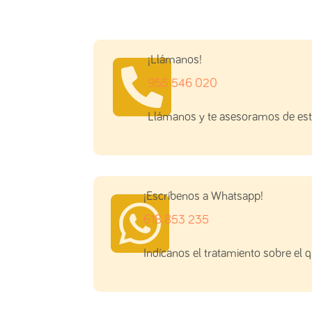

¡Llámanos!
955 546 020
Llámanos y te asesoramos de este

¡Escríbenos a Whatsapp!
618 853 235
Indícanos el tratamiento sobre el 