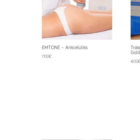
EMTONE – Anticelulitis
Trat
Gol
700
€
400