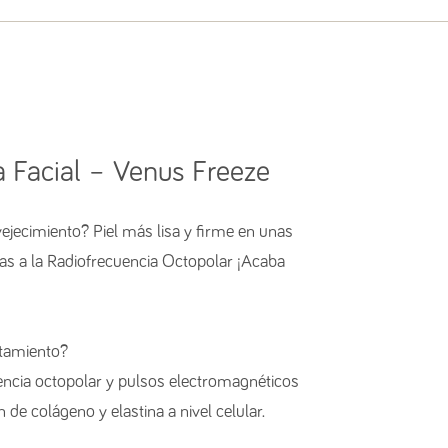
a Facial – Venus Freeze
jecimiento? Piel más lisa y firme en unas
s a la Radiofrecuencia Octopolar⁣⁣⁣ ¡Acaba
nto?⁣⁣⁣⁣⁣⁣⁣⁣
ncia octopolar y pulsos electromagnéticos
 colágeno y elastina a nivel celular.⁣⁣⁣⁣⁣⁣⁣