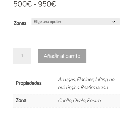
Rango
500
€
-
950
€
de
precios:
Zonas
desde
500€
hasta
NewGen
Añadir al carrito
950€
HIFU
cantidad
Arrugas, Flacidez, Lifting no
Propiedades
quirúrgico, Reafirmación
Zona
Cuello, Óvalo, Rostro