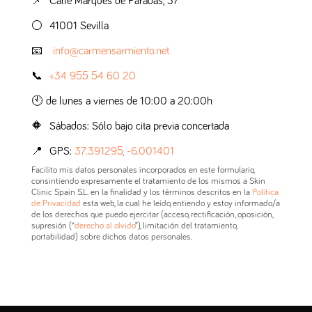
📌 Calle Marqués de Paradas, 37
⚪️ 41001 Sevilla
📧
info@carmensarmiento.net
📞
+34 955 54 60 20
🕙 de lunes a viernes de 10:00 a 20:00h
🔶 Sábados: Sólo bajo cita previa concertada
📍 GPS:
37.391295, -6.001401
Facilito mis datos personales incorporados en este formulario,
consintiendo expresamente el tratamiento de los mismos a Skin
Clinic Spain S.L. en la finalidad y los términos descritos en la
Política
de Privacidad
esta web, la cual he leído, entiendo y estoy informado/a
de los derechos que puedo ejercitar (acceso, rectificación, oposición,
supresión (“
derecho al olvido
”), limitación del tratamiento,
portabilidad) sobre dichos datos personales.