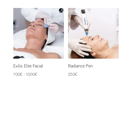
Exilis Elite Facial
Radiance Pen
Rango
700
€
-
1.000
€
250
€
de
precios:
desde
700€
hasta
1.000€