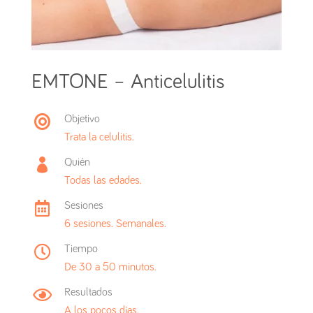
EMTONE – Anticelulitis

Objetivo
Trata la celulitis.

Quién
Todas las edades.

Sesiones
6 sesiones. Semanales.

Tiempo
De 30 a 50 minutos.

Resultados
A los pocos días.