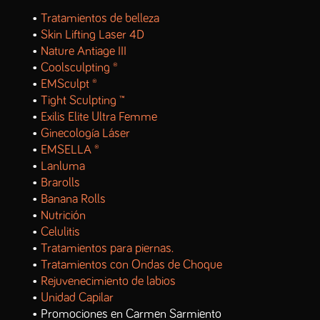
•
Tratamientos de belleza
•
Skin Lifting Laser 4D
•
Nature Antiage III
•
Coolsculpting ®
•
EMSculpt ®
•
Tight Sculpting ™
•
Exilis Elite Ultra Femme
•
Ginecología Láser
•
EMSELLA ®
•
Lanluma
•
Brarolls
•
Banana Rolls
•
Nutrición
•
Celulitis
•
Tratamientos para piernas.
•
Tratamientos con Ondas de Choque
•
Rejuvenecimiento de labios
•
Unidad Capilar
• Promociones en Carmen Sarmiento