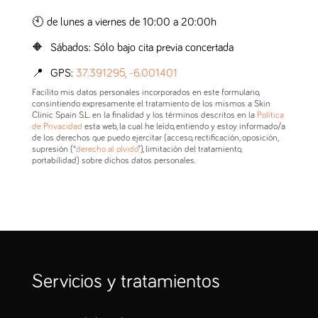
🕙 de lunes a viernes de 10:00 a 20:00h
🔶 Sábados: Sólo bajo cita previa concertada
📍 GPS:
37.391295, -6.001401
Facilito mis datos personales incorporados en este formulario,
consintiendo expresamente el tratamiento de los mismos a Skin
Clinic Spain S.L. en la finalidad y los términos descritos en la
Política
de Privacidad
esta web, la cual he leído, entiendo y estoy informado/a
de los derechos que puedo ejercitar (acceso, rectificación, oposición,
supresión (“
derecho al olvido
”), limitación del tratamiento,
portabilidad) sobre dichos datos personales.
Servicios y tratamientos