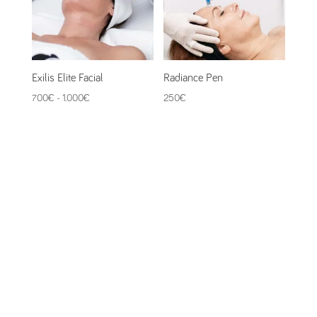
Exilis Elite Facial
Radiance Pen
Rango
700
€
-
1.000
€
250
€
de
precios:
desde
700€
hasta
1.000€
Suscríbete a nuestro
Newsletter