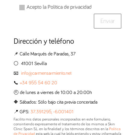
Acepto la Política de privacidad
Enviar
Dirección y teléfono
📌 Calle Marqués de Paradas, 37
⚪️ 41001 Sevilla
📧
info@carmensarmiento.net
📞
+34 955 54 60 20
🕙 de lunes a viernes de 10:00 a 20:00h
🔶 Sábados: Sólo bajo cita previa concertada
📍 GPS:
37.391295, -6.001401
Facilito mis datos personales incorporados en este formulario,
consintiendo expresamente el tratamiento de los mismos a Skin
Clinic Spain S.L. en la finalidad y los términos descritos en la
Política
de Privacidad
esta web, la cual he leído, entiendo y estoy informado/a