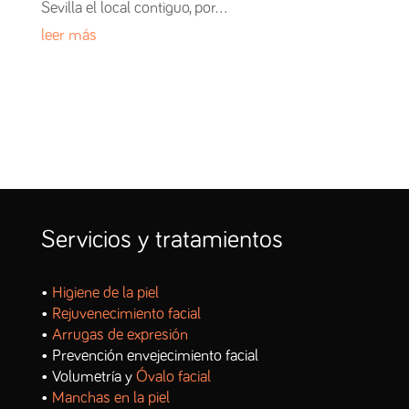
Sevilla el local contiguo, por…
leer más
Servicios y tratamientos
•
Higiene de la piel
•
Rejuvenecimiento facial
•
Arrugas de expresión
• Prevención envejecimiento facial
• Volumetría y
Óvalo facial
•
Manchas en la piel