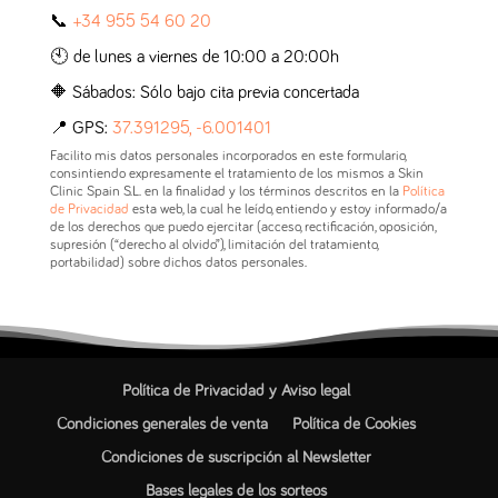
📞
+34 955 54 60 20
🕙 de lunes a viernes de 10:00 a 20:00h
🔶 Sábados: Sólo bajo cita previa concertada
📍 GPS:
37.391295, -6.001401
Facilito mis datos personales incorporados en este formulario,
consintiendo expresamente el tratamiento de los mismos a Skin
Clinic Spain S.L. en la finalidad y los términos descritos en la
Política
de Privacidad
esta web, la cual he leído, entiendo y estoy informado/a
de los derechos que puedo ejercitar (acceso, rectificación, oposición,
supresión (“derecho al olvido”), limitación del tratamiento,
portabilidad) sobre dichos datos personales.
Política de Privacidad y Aviso legal
Condiciones generales de venta
Política de Cookies
Condiciones de suscripción al Newsletter
Bases legales de los sorteos