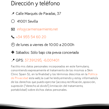
Dirección y teléfono
📌 Calle Marqués de Paradas, 37
⚪️ 41001 Sevilla
📧
info@carmensarmiento.net
📞
+34 955 54 60 20
🕙 de lunes a viernes de 10:00 a 20:00h
🔶 Sábados: Sólo bajo cita previa concertada
📍 GPS:
37.391295, -6.001401
Facilito mis datos personales incorporados en este formulario,
consintiendo expresamente el tratamiento de los mismos a Skin
Clinic Spain S.L. en la finalidad y los términos descritos en la
Política
de Privacidad
esta web, la cual he leído, entiendo y estoy informado/a
de los derechos que puedo ejercitar (acceso, rectificación, oposición,
supresión (“derecho al olvido”), limitación del tratamiento,
portabilidad) sobre dichos datos personales.